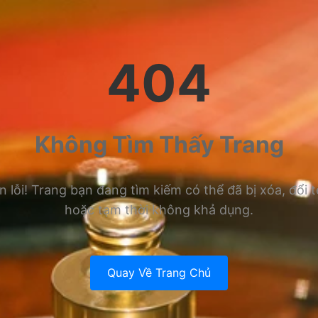
404
Không Tìm Thấy Trang
n lỗi! Trang bạn đang tìm kiếm có thể đã bị xóa, đổi 
hoặc tạm thời không khả dụng.
Quay Về Trang Chủ